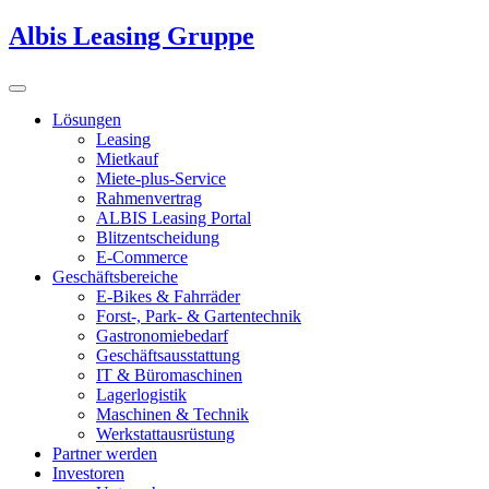
Albis Leasing Gruppe
Lösungen
Leasing
Mietkauf
Miete-plus-Service
Rahmenvertrag
ALBIS Leasing Portal
Blitzentscheidung
E-Commerce
Geschäftsbereiche
E-Bikes & Fahrräder
Forst-, Park- & Gartentechnik
Gastronomiebedarf
Geschäftsausstattung
IT & Büromaschinen
Lagerlogistik
Maschinen & Technik
Werkstattausrüstung
Partner werden
Investoren