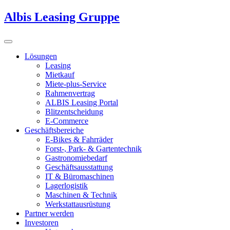
Albis Leasing Gruppe
Lösungen
Leasing
Mietkauf
Miete-plus-Service
Rahmenvertrag
ALBIS Leasing Portal
Blitzentscheidung
E-Commerce
Geschäftsbereiche
E-Bikes & Fahrräder
Forst-, Park- & Gartentechnik
Gastronomiebedarf
Geschäftsausstattung
IT & Büromaschinen
Lagerlogistik
Maschinen & Technik
Werkstattausrüstung
Partner werden
Investoren