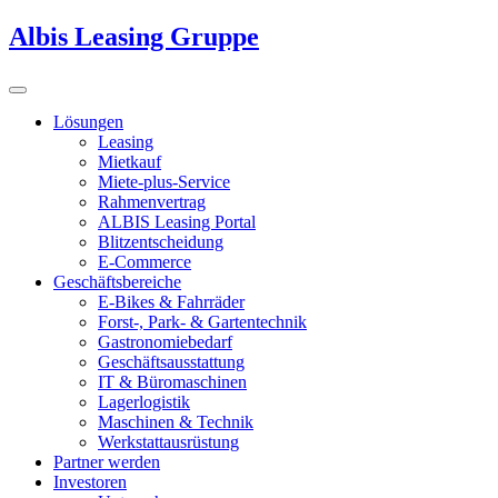
Albis Leasing Gruppe
Lösungen
Leasing
Mietkauf
Miete-plus-Service
Rahmenvertrag
ALBIS Leasing Portal
Blitzentscheidung
E-Commerce
Geschäftsbereiche
E-Bikes & Fahrräder
Forst-, Park- & Gartentechnik
Gastronomiebedarf
Geschäftsausstattung
IT & Büromaschinen
Lagerlogistik
Maschinen & Technik
Werkstattausrüstung
Partner werden
Investoren