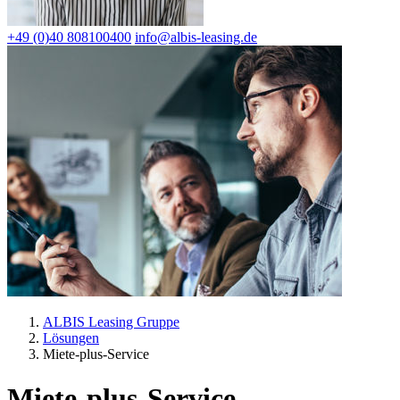
+49 (0)40 808100400
info@albis-leasing.de
ALBIS Leasing Gruppe
Lösungen
Miete-plus-Service
Miete-plus-Service