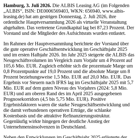
Hamburg, 3. Juli 2026.
Die ALBIS Leasing AG (im Folgenden
„ALBIS“, ISIN: DE0006569403, WKN: 656940, www.albis-
leasing.de) hat am gestrigen Donnerstag, 2. Juli 2026, ihre
ordentliche Hauptversammlung 2026 als virtuelle Veranstaltung
abgehalten. Das vertretene Grundkapital lag bei 87,23 Prozent. Der
Vorstand und die Mitglieder des Aufsichtsrats wurden entlastet.
Im Rahmen der Hauptversammlung berichtete der Vorstand über
die gute operative Geschäftsentwicklung im Geschäftsjahr 2025
und im ersten Halbjahr 2026. Im Jahr 2025 steigerte die ALBIS das
Neugeschäftsvolumen im Vergleich zum Vorjahr um 4 Prozent auf
105,6 Mio. EUR. Zugleich erhöhte sich die prozentuale Marge um
0,8 Prozentpunkte auf 19,0 Prozent und die absolute Marge um 8
Prozent beziehungsweise 1,5 Mio. EUR auf 20,0 Mio. EUR. Das
Ergebnis vor Steuern nach IFRS lag im Geschäftsjahr 2025 mit 5,7
Mio. EUR auf dem guten Niveau des Vorjahres (2024: 5,8 Mio.
EUR) und am oberen Rand des im April 2025 ausgegebenen
Prognosekorridors (4,5 bis 5,75 Mio. EUR). Positive
Ergebnisfaktoren waren die starke Neugeschäftsentwicklung und
die damit verbundenen operativen Erträge, die schlanke
Kostenbasis und die attraktive Refinanzierungsstruktur.
Gegenläufig wirkte hingegen der deutliche Anstieg der
Unternehmensinsolvenzen in Deutschland.
Neben den Entwicklungen im Geschäftsjahr 2025 erläuterte der