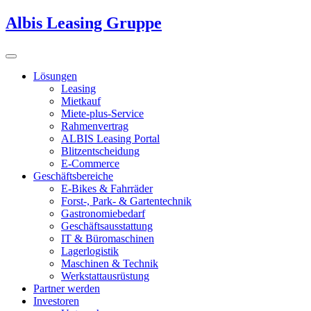
Albis Leasing Gruppe
Lösungen
Leasing
Mietkauf
Miete-plus-Service
Rahmenvertrag
ALBIS Leasing Portal
Blitzentscheidung
E-Commerce
Geschäftsbereiche
E-Bikes & Fahrräder
Forst-, Park- & Gartentechnik
Gastronomiebedarf
Geschäftsausstattung
IT & Büromaschinen
Lagerlogistik
Maschinen & Technik
Werkstattausrüstung
Partner werden
Investoren