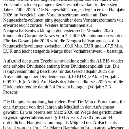
Vorstand auch den plangemäßen Geschäftsverlauf in der ersten
Jahreshälfte 2026. Die Neugeschäftsmarge stieg im ersten Halbjahr
2026 im Vergleich zum Vorjahreszeitraum weiter an. Das
Neugeschäftsvolumen ging gegenüber dem Vorjahreszeitraum wie
erwartet leicht zurück. Weitere Informationen zur
Neugeschäftsentwicklung in den ersten sechs Monaten 2026
können der Corporate News vom 2. Juli 2026 entnommen werden.
Für das Gesamtjahr 2026 wird die Neugeschäftsprognose – d. h.
Neugeschäftsvolumen zwischen 100,0 Mio. EUR und 107,5 Mio.
EUR und leicht steigende Marge über Vorjahresniveau – bestätigt.
Aufgrund der guten Ergebnisentwicklung zahlt die ALBIS wieder
eine erhöhte Dividende entlang ihrer Dividendenpolitik aus. Die
Hauptversammlung beschloss für das Geschäftsjahr 2025 die
Ausschüttung einer Dividende von 0,10 EUR je Aktie (Vorjahr:
0,09 EUR je Aktie). Auf Basis des Jahresendkurses 2025 wird die
Dividendenrendite damit 3,4 Prozent betragen (Vorjahr: 3,3
Prozent).
Die Hauptversammlung hat zudem Prof. Dr. Marco Barenkamp für
eine Amtszeit von drei Jahren als Mitglied in den Aufsichtsrat
gewählt. Er war bereits seit März 2026 im Wege des gerichtlichen
Ergänzungsverfahrens nach § 104 Absatz 2 AktG bis zur 44.
ordentlichen Hauptversammlung als Mitglied des Aufsichtsrats
bestellt worden. Prof. Dr. Marco Barenkamp ist ein ausgewiesener