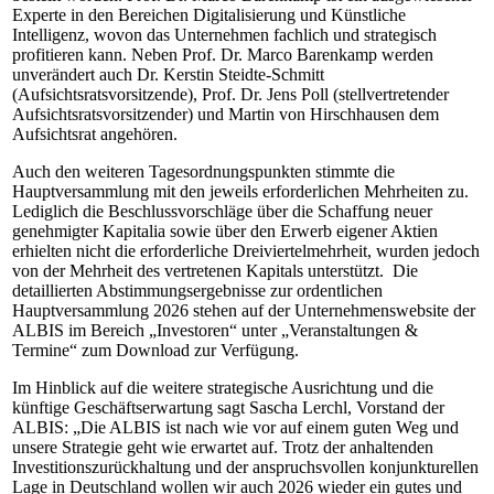
Experte in den Bereichen Digitalisierung und Künstliche
Intelligenz, wovon das Unternehmen fachlich und strategisch
profitieren kann. Neben Prof. Dr. Marco Barenkamp werden
unverändert auch Dr. Kerstin Steidte-Schmitt
(Aufsichtsratsvorsitzende), Prof. Dr. Jens Poll (stellvertretender
Aufsichtsratsvorsitzender) und Martin von Hirschhausen dem
Aufsichtsrat angehören.
Auch den weiteren Tagesordnungspunkten stimmte die
Hauptversammlung mit den jeweils erforderlichen Mehrheiten zu.
Lediglich die Beschlussvorschläge über die Schaffung neuer
genehmigter Kapitalia sowie über den Erwerb eigener Aktien
erhielten nicht die erforderliche Dreiviertelmehrheit, wurden jedoch
von der Mehrheit des vertretenen Kapitals unterstützt. Die
detaillierten Abstimmungsergebnisse zur ordentlichen
Hauptversammlung 2026 stehen auf der Unternehmenswebsite der
ALBIS im Bereich „Investoren“ unter „Veranstaltungen &
Termine“ zum Download zur Verfügung.
Im Hinblick auf die weitere strategische Ausrichtung und die
künftige Geschäftserwartung sagt Sascha Lerchl, Vorstand der
ALBIS: „Die ALBIS ist nach wie vor auf einem guten Weg und
unsere Strategie geht wie erwartet auf. Trotz der anhaltenden
Investitionszurückhaltung und der anspruchsvollen konjunkturellen
Lage in Deutschland wollen wir auch 2026 wieder ein gutes und