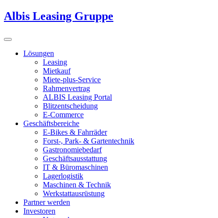
Albis Leasing Gruppe
Lösungen
Leasing
Mietkauf
Miete-plus-Service
Rahmenvertrag
ALBIS Leasing Portal
Blitzentscheidung
E-Commerce
Geschäftsbereiche
E-Bikes & Fahrräder
Forst-, Park- & Gartentechnik
Gastronomiebedarf
Geschäftsausstattung
IT & Büromaschinen
Lagerlogistik
Maschinen & Technik
Werkstattausrüstung
Partner werden
Investoren